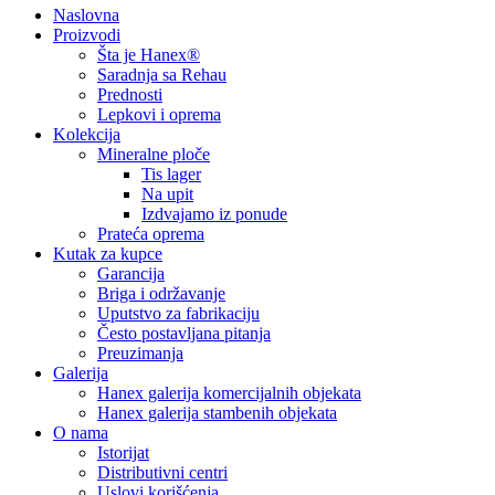
Naslovna
Proizvodi
Šta je Hanex®
Saradnja sa Rehau
Prednosti
Lepkovi i oprema
Kolekcija
Mineralne ploče
Tis lager
Na upit
Izdvajamo iz ponude
Prateća oprema
Kutak za kupce
Garancija
Briga i održavanje
Uputstvo za fabrikaciju
Često postavljana pitanja
Preuzimanja
Galerija
Hanex galerija komercijalnih objekata
Hanex galerija stambenih objekata
O nama
Istorijat
Distributivni centri
Uslovi korišćenja