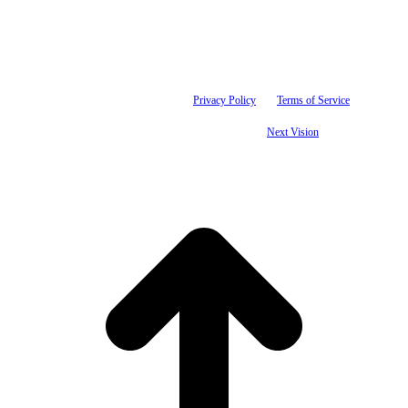
Tis maksimalno koristi sve svoje resurse kako bi svi artikli na ovom sajtu bili prikazani sa
ispravnim nazivima, specifikacijama i fotografijama. Ipak, ne možemo garantovati da su sve
navedene informacije i fotografije artikala na ovom sajtu u potpunosti ispravne. This site is
protected by reCAPTCHA and the Google
Privacy Policy
and
Terms of Service
apply.
© 1993-2025 Tis d.o.o. | Sva prava zadržana. | Designed by
Next Vision