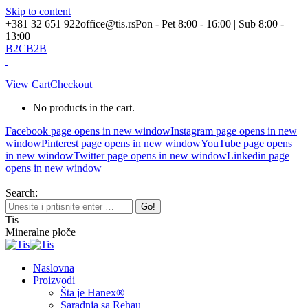
Skip to content
+381 32 651 922
office@tis.rs
Pon - Pet 8:00 - 16:00 | Sub 8:00 -
13:00
B2C
B2B
View Cart
Checkout
No products in the cart.
Facebook page opens in new window
Instagram page opens in new
window
Pinterest page opens in new window
YouTube page opens
in new window
Twitter page opens in new window
Linkedin page
opens in new window
Search:
Tis
Mineralne ploče
Naslovna
Proizvodi
Šta je Hanex®
Saradnja sa Rehau