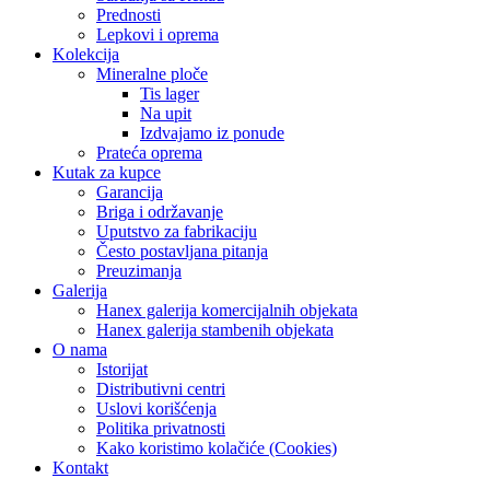
Prednosti
Lepkovi i oprema
Kolekcija
Mineralne ploče
Tis lager
Na upit
Izdvajamo iz ponude
Prateća oprema
Kutak za kupce
Garancija
Briga i održavanje
Uputstvo za fabrikaciju
Često postavljana pitanja
Preuzimanja
Galerija
Hanex galerija komercijalnih objekata
Hanex galerija stambenih objekata
O nama
Istorijat
Distributivni centri
Uslovi korišćenja
Politika privatnosti
Kako koristimo kolačiće (Cookies)
Kontakt