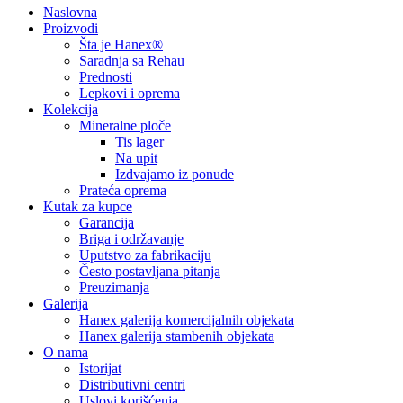
Naslovna
Proizvodi
Šta je Hanex®
Saradnja sa Rehau
Prednosti
Lepkovi i oprema
Kolekcija
Mineralne ploče
Tis lager
Na upit
Izdvajamo iz ponude
Prateća oprema
Kutak za kupce
Garancija
Briga i održavanje
Uputstvo za fabrikaciju
Često postavljana pitanja
Preuzimanja
Galerija
Hanex galerija komercijalnih objekata
Hanex galerija stambenih objekata
O nama
Istorijat
Distributivni centri
Uslovi korišćenja