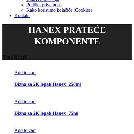
Politika privatnosti
Kako koristimo kolačiće (Cookies)
Kontakt
HANEX PRATEĆE
KOMPONENTE
You are here:
Add to cart
Dizna za 2K lepak Hanex -250ml
Add to cart
Dizna za 2K lepak Hanex -75ml
Add to cart