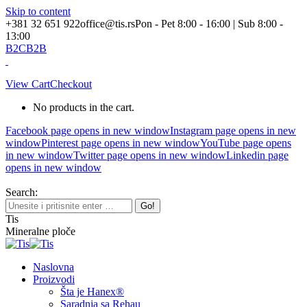
Skip to content
+381 32 651 922
office@tis.rs
Pon - Pet 8:00 - 16:00 | Sub 8:00 -
13:00
B2C
B2B
View Cart
Checkout
No products in the cart.
Facebook page opens in new window
Instagram page opens in new
window
Pinterest page opens in new window
YouTube page opens
in new window
Twitter page opens in new window
Linkedin page
opens in new window
Search:
Tis
Mineralne ploče
Naslovna
Proizvodi
Šta je Hanex®
Saradnja sa Rehau