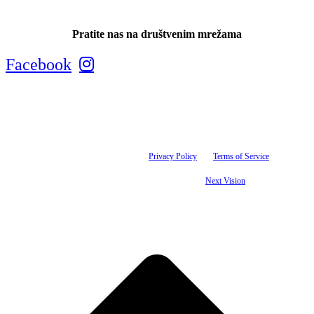
Pratite nas na društvenim mrežama
Facebook
Tis maksimalno koristi sve svoje resurse kako bi svi artikli na ovom sajtu bili prikazani sa
ispravnim nazivima, specifikacijama i fotografijama. Ipak, ne možemo garantovati da su sve
navedene informacije i fotografije artikala na ovom sajtu u potpunosti ispravne. This site is
protected by reCAPTCHA and the Google
Privacy Policy
and
Terms of Service
apply.
© 1993-2025 Tis d.o.o. | Sva prava zadržana. | Designed by
Next Vision