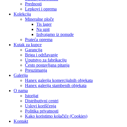
Prednosti
Lepkovi i oprema
Kolekcija
Mineralne ploče
Tis lager
Na upit
Izdvajamo iz ponude
Prateća oprema
Kutak za kupce
Garancija
Briga i održavanje
Uputstvo za fabrikaciju
Često postavljana pitanja
Preuzimanja
Galerija
Hanex galerija komercijalnih objekata
Hanex galerija stambenih objekata
O nama
Istorijat
Distributivni centri
Uslovi korišćenja
Politika privatnosti
Kako koristimo kolačiće (Cookies)
Kontakt