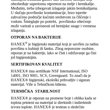
obezbeđuje superiornu otpornost na mrlje i hemikalije.
Međutim, treba izbegavati izlaganje jakim hemikalijama.
U slučaju površinske kontaminacije, brzo isperite
zahvaćeno područje kućnim sredstvom za čišćenje i
vodom. Šmirglajte po potrebi, površinsko oštećenje
može varirati u zavisnosti od hemijske snage i vremena
izlaganja.
OTPORAN NA BAKTERIJE
®
HANEX
je higijenski materijal koji je savršen za radnu
površinu u kuhinji ili šanku. Zbog neporozne osobine,
otporan je na bakterije, lako se čisti i održavanje ga čini
još higijenskijim.
SERTIFIKOVAN KVALITET
HANEX® ima sertifikate NSF International, ISO
14001, ISO 9001, SCS, Greenguard. To znači da je
HANEX® higijenski, ekološki prihvatljiv i siguran
materijal. Više u Tehničkom biltenu.
TERMIČKA STABILNOST
HANEX® je otporan na promene boje i oblika kada se
toplota primeni na materijal iz direktnih i indirektnih
izvora toplote. HANEX® je testiran u sledećim