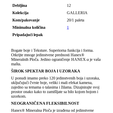
Debljina
12
Kolekcija
GALLERIA
Kom/pakovanje
20/1 paleta
Minimalna količina
1
Pripadajući lepak
Bogate boje i Teksture. Superiorna funkcija i forma.
Otkrijte mnoge jedinstvene prednosti Hanex®
Mineralnih Ploča. Jedino ograničenje HANEX-a je vaša
mašta.
ŠIROK SPEKTAR BOJA I UZORAKA
U ponudi imamo preko 120 jedinstvenih boja i uzoraka,
uključujući čvrste boje, veliki i mali efekat kamena,
zajedno sa temama o talasima i žilama. Dizajnirajte svoj
prostor onako kako to zamišljate sa bilo kojom bojom i
uzorkom.
NEOGRANIČENA FLEKSIBILNOST
Hanex® Mineralna Ploča je izrađena od jedinstvene