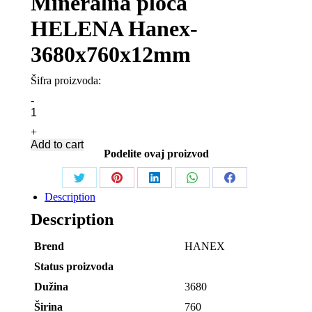
Mineralna ploča
HELENA Hanex-
3680x760x12mm
Šifra proizvoda:
Mineralna
-
ploča
HELENA
+
Hanex-
Add to cart
3680x760x12mm
Podelite ovaj proizvod
quantity
Share
Share
Share
Share
Share
Description
on
on
on
on
on
Description
Twitter
Pinterest
LinkedIn
WhatsApp
Facebook
Brend
HANEX
Status proizvoda
Dužina
3680
Širina
760