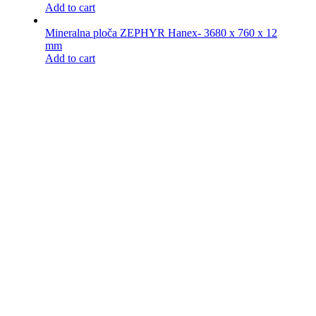
Add to cart
Mineralna ploča ZEPHYR Hanex- 3680 x 760 x 12
mm
Add to cart
Facebook
© 1993-
Tis maksimalno koristi sve svoje resurse kako bi svi artikli