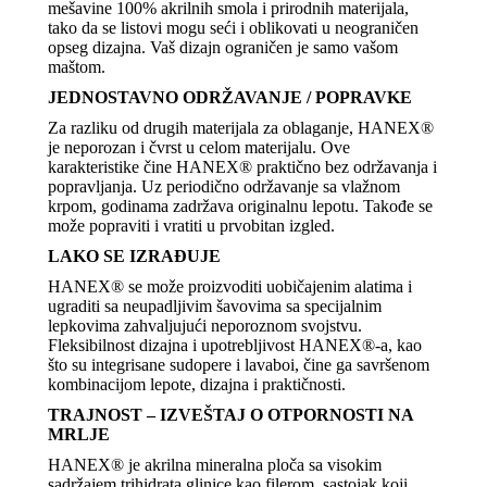
mešavine 100% akrilnih smola i prirodnih materijala,
tako da se listovi mogu seći i oblikovati u neograničen
opseg dizajna. Vaš dizajn ograničen je samo vašom
maštom.
JEDNOSTAVNO ODRŽAVANJE / POPRAVKE
Za razliku od drugih materijala za oblaganje, HANEX®
je neporozan i čvrst u celom materijalu. Ove
karakteristike čine HANEX® praktično bez održavanja i
popravljanja. Uz periodično održavanje sa vlažnom
krpom, godinama zadržava originalnu lepotu. Takođe se
može popraviti i vratiti u prvobitan izgled.
LAKO SE IZRAĐUJE
HANEX® se može proizvoditi uobičajenim alatima i
ugraditi sa neupadljivim šavovima sa specijalnim
lepkovima zahvaljujući neporoznom svojstvu.
Fleksibilnost dizajna i upotrebljivost HANEX®-a, kao
što su integrisane sudopere i lavaboi, čine ga savršenom
kombinacijom lepote, dizajna i praktičnosti.
TRAJNOST – IZVEŠTAJ O OTPORNOSTI NA
MRLJE
HANEX® je akrilna mineralna ploča sa visokim
sadržajem trihidrata glinice kao filerom, sastojak koji