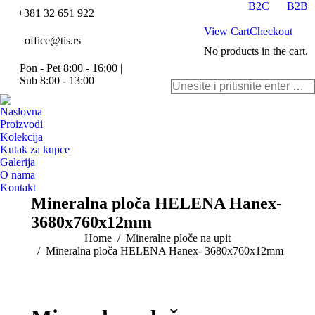
B2C
B2B
+381 32 651 922
View Cart
Checkout
office@tis.rs
No products in the cart.
Pon - Pet 8:00 - 16:00 |
Facebook
Instagram
Pinterest
YouTube
Twitter
Linkedi
Sub 8:00 - 13:00
Search:
page
page
page
page
page
page
opens
opens
opens
opens
opens
opens
Naslovna
in
in
in
in
in
in
Proizvodi
Kolekcija
new
new
new
new
new
new
Kutak za kupce
window
window
window
window
window
window
Galerija
O nama
Kontakt
Mineralna ploča HELENA Hanex-
3680x760x12mm
You are here:
Home
Mineralne ploče na upit
Mineralna ploča HELENA Hanex- 3680x760x12mm