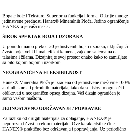
Bogate boje i Teksture. Superiorna funkcija i forma. Otkrijte mnoge
jedinstvene prednosti Hanex® Mineralnih Ploča. Jedino ograničenje
HANEX-a je vaša mašta.
ŠIROK SPEKTAR BOJA I UZORAKA
U ponudi imamo preko 120 jedinstvenih boja i uzoraka, uključujući
čvrste boje, veliki i mali efekat kamena, zajedno sa temama o
talasima i žilama. Dizajnirajte svoj prostor onako kako to zamišljate
sa bilo kojom bojom i uzorkom.
NEOGRANIČENA FLEKSIBILNOST
Hanex® Mineralna Ploča je izrađena od jedinstvene mešavine 100%
akrilnih smola i prirodnih materijala, tako da se listovi mogu seći i
oblikovati u neograničen opseg dizajna. Vaš dizajn ograničen je
samo vašom maštom.
JEDNOSTAVNO ODRŽAVANJE / POPRAVKE
Za razliku od drugih materijala za oblaganje, HANEX® je
neporozan i čvrst u celom materijalu. Ove karakteristike čine
HANEX® praktično bez održavanja i popravljanja. Uz periodično