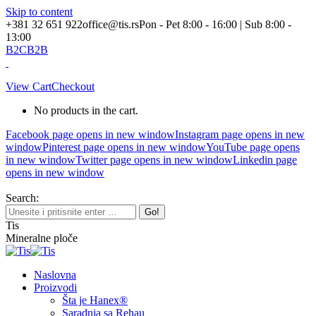
Skip to content
+381 32 651 922
office@tis.rs
Pon - Pet 8:00 - 16:00 | Sub 8:00 -
13:00
B2C
B2B
View Cart
Checkout
No products in the cart.
Facebook page opens in new window
Instagram page opens in new
window
Pinterest page opens in new window
YouTube page opens
in new window
Twitter page opens in new window
Linkedin page
opens in new window
Search:
Tis
Mineralne ploče
Naslovna
Proizvodi
Šta je Hanex®
Saradnja sa Rehau