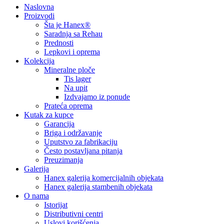
Naslovna
Proizvodi
Šta je Hanex®
Saradnja sa Rehau
Prednosti
Lepkovi i oprema
Kolekcija
Mineralne ploče
Tis lager
Na upit
Izdvajamo iz ponude
Prateća oprema
Kutak za kupce
Garancija
Briga i održavanje
Uputstvo za fabrikaciju
Često postavljana pitanja
Preuzimanja
Galerija
Hanex galerija komercijalnih objekata
Hanex galerija stambenih objekata
O nama
Istorijat
Distributivni centri
Uslovi korišćenja