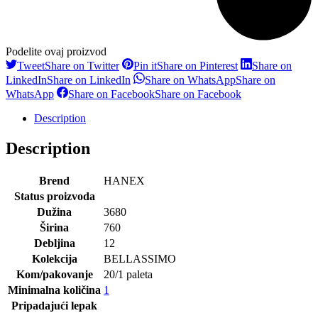
Podelite ovaj proizvod
Tweet
Share on Twitter
Pin it
Share on Pinterest
Share on
LinkedIn
Share on LinkedIn
Share on WhatsApp
Share on
WhatsApp
Share on Facebook
Share on Facebook
Description
Description
Brend
HANEX
Status proizvoda
Dužina
3680
Širina
760
Debljina
12
Kolekcija
BELLASSIMO
Kom/pakovanje
20/1 paleta
Minimalna količina
1
Pripadajući lepak