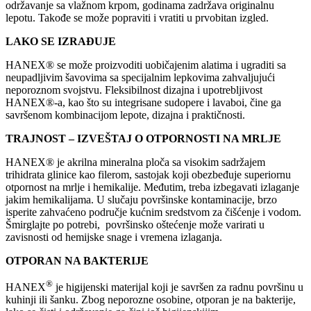
održavanje sa vlažnom krpom, godinama zadržava originalnu
lepotu. Takođe se može popraviti i vratiti u prvobitan izgled.
LAKO SE IZRAĐUJE
HANEX® se može proizvoditi uobičajenim alatima i ugraditi sa
neupadljivim šavovima sa specijalnim lepkovima zahvaljujući
neporoznom svojstvu. Fleksibilnost dizajna i upotrebljivost
HANEX®-a, kao što su integrisane sudopere i lavaboi, čine ga
savršenom kombinacijom lepote, dizajna i praktičnosti.
TRAJNOST – IZVEŠTAJ O OTPORNOSTI NA MRLJE
HANEX® je akrilna mineralna ploča sa visokim sadržajem
trihidrata glinice kao filerom, sastojak koji obezbeđuje superiornu
otpornost na mrlje i hemikalije. Međutim, treba izbegavati izlaganje
jakim hemikalijama. U slučaju površinske kontaminacije, brzo
isperite zahvaćeno područje kućnim sredstvom za čišćenje i vodom.
Šmirglajte po potrebi, površinsko oštećenje može varirati u
zavisnosti od hemijske snage i vremena izlaganja.
OTPORAN NA BAKTERIJE
®
HANEX
je higijenski materijal koji je savršen za radnu površinu u
kuhinji ili šanku. Zbog neporozne osobine, otporan je na bakterije,