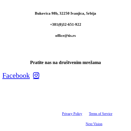
Bukovica 98b, 32250 Ivanjica, Srbija
+381(0)32-651-922
office@tis.rs
Pratite nas na društvenim mrežama
Facebook
Tis maksimalno koristi sve svoje resurse kako bi svi artikli na ovom sajtu bili prikazani sa
ispravnim nazivima, specifikacijama i fotografijama. Ipak, ne možemo garantovati da su sve
navedene informacije i fotografije artikala na ovom sajtu u potpunosti ispravne. This site is
protected by reCAPTCHA and the Google
Privacy Policy
and
Terms of Service
apply.
© 1993-2025 Tis d.o.o. | Sva prava zadržana. | Designed by
Next Vision