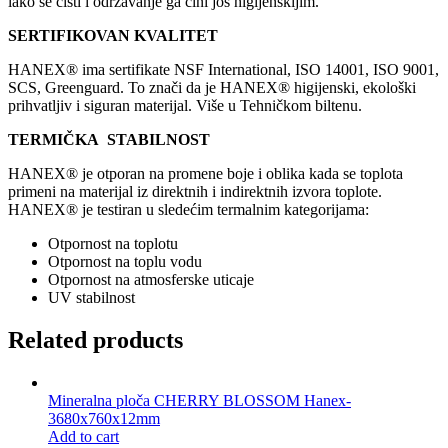
lako se čisti i održavanje ga čini još higijenskijim.
SERTIFIKOVAN KVALITET
HANEX® ima sertifikate NSF International, ISO 14001, ISO 9001,
SCS, Greenguard. To znači da je HANEX® higijenski, ekološki
prihvatljiv i siguran materijal. Više u Tehničkom biltenu.
TERMIČKA STABILNOST
HANEX® je otporan na promene boje i oblika kada se toplota
primeni na materijal iz direktnih i indirektnih izvora toplote.
HANEX® je testiran u sledećim termalnim kategorijama:
Otpornost na toplotu
Otpornost na toplu vodu
Otpornost na atmosferske uticaje
UV stabilnost
Related products
Mineralna ploča CHERRY BLOSSOM Hanex-
3680x760x12mm
Add to cart