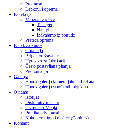
Prednosti
Lepkovi i oprema
Kolekcija
Mineralne ploče
Tis lager
Na upit
Izdvajamo iz ponude
Prateća oprema
Kutak za kupce
Garancija
Briga i održavanje
Uputstvo za fabrikaciju
Često postavljana pitanja
Preuzimanja
Galerija
Hanex galerija komercijalnih objekata
Hanex galerija stambenih objekata
O nama
Istorijat
Distributivni centri
Uslovi korišćenja
Politika privatnosti
Kako koristimo kolačiće (Cookies)
Kontakt