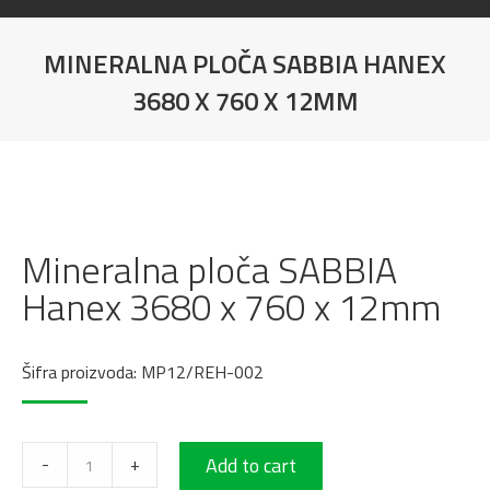
MINERALNA PLOČA SABBIA HANEX
3680 X 760 X 12MM
You are here:
Mineralna ploča SABBIA
Hanex 3680 x 760 x 12mm
Šifra proizvoda: MP12/REH-002
Mineralna
-
+
Add to cart
ploča