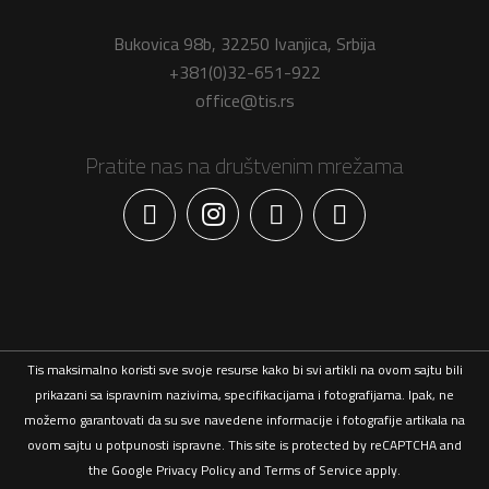
Bukovica 98b, 32250 Ivanjica, Srbija
+381(0)32-651-922
office@tis.rs
Pratite nas na društvenim mrežama
Facebook
Tis maksimalno koristi sve svoje resurse kako bi svi artikli na ovom sajtu bili
prikazani sa ispravnim nazivima, specifikacijama i fotografijama. Ipak, ne
možemo garantovati da su sve navedene informacije i fotografije artikala na
ovom sajtu u potpunosti ispravne. This site is protected by reCAPTCHA and
the Google
Privacy Policy
and
Terms of Service
apply.