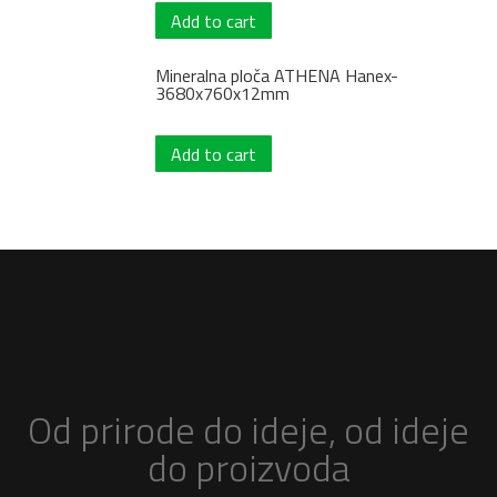
Add to cart
Mineralna ploča ATHENA Hanex-
3680x760x12mm
Add to cart
Od prirode do ideje, od ideje
do proizvoda