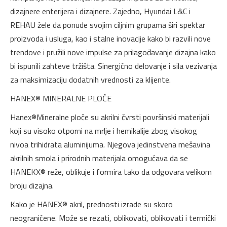
dizajnere enterijera i dizajnere. Zajedno, Hyundai L&C i
REHAU žele da ponude svojim ciljnim grupama širi spektar
proizvoda i usluga, kao i stalne inovacije kako bi razvili nove
trendove i pružili nove impulse za prilagođavanje dizajna kako
bi ispunili zahteve tržišta. Sinergično delovanje i sila vezivanja
za maksimizaciju dodatnih vrednosti za klijente.
HANEX® MINERALNE PLOČE
Hanex®Mineralne ploče su akrilni čvrsti površinski materijali
koji su visoko otporni na mrlje i hemikalije zbog visokog
nivoa trihidrata aluminijuma. Njegova jedinstvena mešavina
akrilnih smola i prirodnih materijala omogućava da se
HANEKX® reže, oblikuje i formira tako da odgovara velikom
broju dizajna.
Kako je HANEX® akril, prednosti izrade su skoro
neograničene. Može se rezati, oblikovati, oblikovati i termički