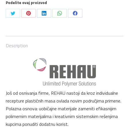
Podelite ovaj proizvod
lepak
Hanex
Share
Share
Share
Share
Share
-75ml
on
on
on
on
on
quantity
Twitter
Pinterest
LinkedIn
WhatsApp
Facebook
Description
Još od osnivanja firme, REHAU nastoji da kroz individualne
recepture plastičnih masa ovlada novim područjima primene.
Polazna osnova: uobičajne materijale zameniti efikasnijim
polimernim materijalima i kreativnim sistemskim rešenjima
kupcima ponuditi dodatnu korist.