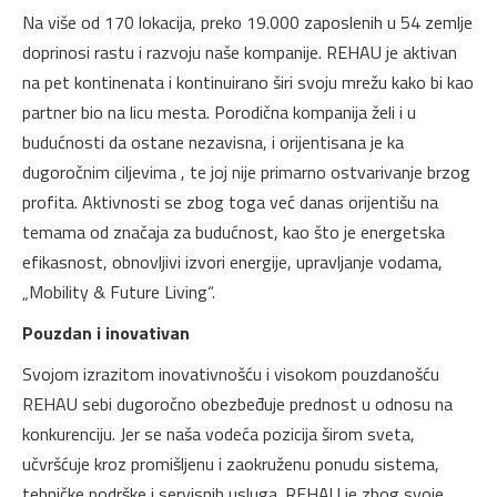
Na više od 170 lokacija, preko 19.000 zaposlenih u 54 zemlje
doprinosi rastu i razvoju naše kompanije. REHAU je aktivan
na pet kontinenata i kontinuirano širi svoju mrežu kako bi kao
partner bio na licu mesta. Porodična kompanija želi i u
budućnosti da ostane nezavisna, i orijentisana je ka
dugoročnim ciljevima , te joj nije primarno ostvarivanje brzog
profita. Aktivnosti se zbog toga već danas orijentišu na
temama od značaja za budućnost, kao što je energetska
efikasnost, obnovljivi izvori energije, upravljanje vodama,
„Mobility & Future Living“.
Pouzdan i inovativan
Svojom izrazitom inovativnošću i visokom pouzdanošću
REHAU sebi dugoročno obezbeđuje prednost u odnosu na
konkurenciju. Jer se naša vodeća pozicija širom sveta,
učvršćuje kroz promišljenu i zaokruženu ponudu sistema,
tehničke podrške i servisnih usluga. REHAU je zbog svoje