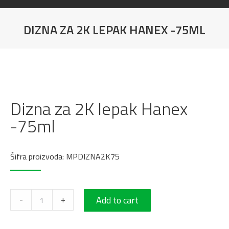
DIZNA ZA 2K LEPAK HANEX -75ML
You are here:
Dizna za 2K lepak Hanex
-75ml
Šifra proizvoda: MPDIZNA2K75
Dizna
-
+
Add to cart
za
2K