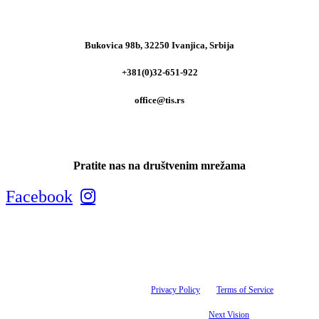
Bukovica 98b, 32250 Ivanjica, Srbija
+381(0)32-651-922
office@tis.rs
Pratite nas na društvenim mrežama
Facebook
Tis maksimalno koristi sve svoje resurse kako bi svi artikli na ovom sajtu bili prikazani sa
ispravnim nazivima, specifikacijama i fotografijama. Ipak, ne možemo garantovati da su sve
navedene informacije i fotografije artikala na ovom sajtu u potpunosti ispravne. This site is
protected by reCAPTCHA and the Google
Privacy Policy
and
Terms of Service
apply.
© 1993-2025 Tis d.o.o. | Sva prava zadržana. | Designed by
Next Vision