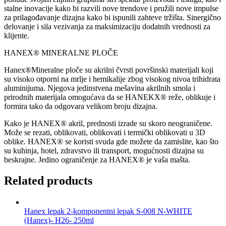
stalne inovacije kako bi razvili nove trendove i pružili nove impulse
za prilagođavanje dizajna kako bi ispunili zahteve tržišta. Sinergično
delovanje i sila vezivanja za maksimizaciju dodatnih vrednosti za
klijente.
HANEX® MINERALNE PLOČE
Hanex®Mineralne ploče su akrilni čvrsti površinski materijali koji
su visoko otporni na mrlje i hemikalije zbog visokog nivoa trihidrata
aluminijuma. Njegova jedinstvena mešavina akrilnih smola i
prirodnih materijala omogućava da se HANEKX® reže, oblikuje i
formira tako da odgovara velikom broju dizajna.
Kako je HANEX® akril, prednosti izrade su skoro neograničene.
Može se rezati, oblikovati, oblikovati i termički oblikovati u 3D
oblike. HANEX® se koristi svuda gde možete da zamislite, kao što
su kuhinja, hotel, zdravstvo ili transport, mogućnosti dizajna su
beskrajne. Jedino ograničenje za HANEX® je vaša mašta.
Related products
Hanex lepak 2-komponentni lepak S-008 N-WHITE
(Hanex)- H26- 250ml