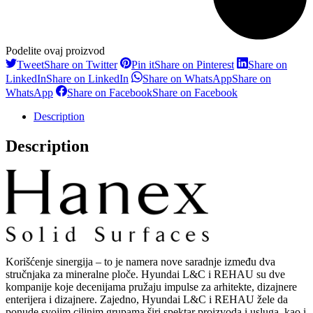
Podelite ovaj proizvod
Tweet
Share on Twitter
Pin it
Share on Pinterest
Share on
LinkedIn
Share on LinkedIn
Share on WhatsApp
Share on
WhatsApp
Share on Facebook
Share on Facebook
Description
Description
Korišćenje sinergija – to je namera nove saradnje između dva
stručnjaka za mineralne ploče. Hyundai L&C i REHAU su dve
kompanije koje decenijama pružaju impulse za arhitekte, dizajnere
enterijera i dizajnere. Zajedno, Hyundai L&C i REHAU žele da
ponude svojim ciljnim grupama širi spektar proizvoda i usluga, kao i