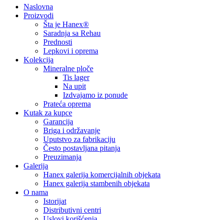
Naslovna
Proizvodi
Šta je Hanex®
Saradnja sa Rehau
Prednosti
Lepkovi i oprema
Kolekcija
Mineralne ploče
Tis lager
Na upit
Izdvajamo iz ponude
Prateća oprema
Kutak za kupce
Garancija
Briga i održavanje
Uputstvo za fabrikaciju
Često postavljana pitanja
Preuzimanja
Galerija
Hanex galerija komercijalnih objekata
Hanex galerija stambenih objekata
O nama
Istorijat
Distributivni centri
Uslovi korišćenja