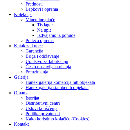
Prednosti
Lepkovi i oprema
Kolekcija
Mineralne ploče
Tis lager
Na upit
Izdvajamo iz ponude
Prateća oprema
Kutak za kupce
Garancija
Briga i održavanje
Uputstvo za fabrikaciju
Često postavljana pitanja
Preuzimanja
Galerija
Hanex galerija komercijalnih objekata
Hanex galerija stambenih objekata
O nama
Istorijat
Distributivni centri
Uslovi korišćenja
Politika privatnosti
Kako koristimo kolačiće (Cookies)
Kontakt