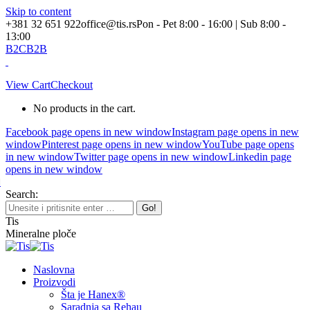
Skip to content
+381 32 651 922
office@tis.rs
Pon - Pet 8:00 - 16:00 | Sub 8:00 -
13:00
B2C
B2B
View Cart
Checkout
No products in the cart.
Facebook page opens in new window
Instagram page opens in new
window
Pinterest page opens in new window
YouTube page opens
in new window
Twitter page opens in new window
Linkedin page
opens in new window
Search:
Tis
Mineralne ploče
Naslovna
Proizvodi
Šta je Hanex®
Saradnja sa Rehau