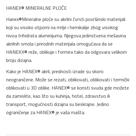
HANEX® MINERALNE PLOČE
Hanex®Mineralne ploče su akrilni čvrsti površinski materijali
koji su visoko otporni na mrlje i hemikalije zbog visokog
nivoa trihidrata aluminijuma. Njegova jedinstvena mešavina
akrilnih smola i prirodnih materijala omogućava da se
HANEKX® reže, oblikuje i formira tako da odgovara velikom
broju dizajna.
Kako je HANEX® akril, prednosti izrade su skoro
neograničene. Može se rezati, oblikovati, oblikovati i termički
oblikovati u 3D oblike. HANEX® se koristi svuda gde možete
da zamislite, kao što su kuhinja, hotel, zdravstvo ili
transport, mogućnosti dizajna su beskrajne. Jedino
ograničenje za HANEX® je vaša mašta.