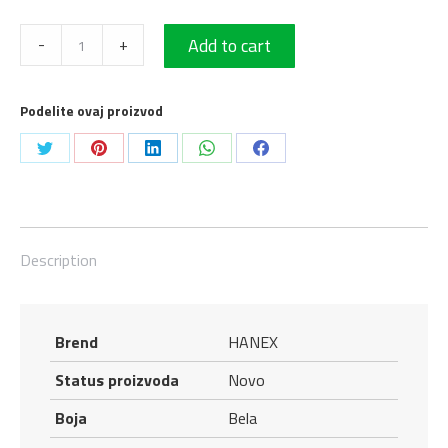
Liveni
-
+
Add to cart
lavabo
bez
Podelite ovaj proizvod
preliva
OVALE
Share
Share
Share
Share
Share
S01
on
on
on
on
on
Hanex
Twitter
Pinterest
LinkedIn
WhatsApp
Facebook
S-
008
Description
(N
WHITE)
460
Brend
HANEX
x
Status proizvoda
Novo
380
x
Boja
Bela
170mm