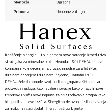
Montaža
Ugradna
quantity
Primena
Uređenje enterijera
Korišćenje sinergija – to je namera nove saradnje između dva
stručnjaka za mineralne ploče. Hyundai L&C i REHAU su dve
kompanije koje decenijama pružaju impulse za arhitekte,
dizajnere enterijera i dizajnere. Zajedno, Hyundai L&C i
REHAU žele da ponude svojim ciljnim grupama širi spektar
proizvoda i usluga, kao i stalne inovacije kako bi razvili nove
trendove i pružili nove impulse za prilagođavanje dizajna kako
bi ispunili zahteve tržišta. Sinergično delovanje i sila vezivanja
za maksimizaciju dodatnih vrednosti za klijente.