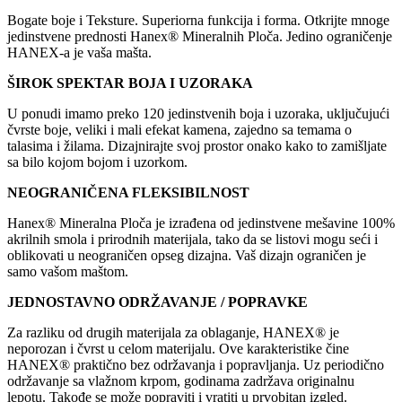
Bogate boje i Teksture. Superiorna funkcija i forma. Otkrijte mnoge
jedinstvene prednosti Hanex® Mineralnih Ploča. Jedino ograničenje
HANEX-a je vaša mašta.
ŠIROK SPEKTAR BOJA I UZORAKA
U ponudi imamo preko 120 jedinstvenih boja i uzoraka, uključujući
čvrste boje, veliki i mali efekat kamena, zajedno sa temama o
talasima i žilama. Dizajnirajte svoj prostor onako kako to zamišljate
sa bilo kojom bojom i uzorkom.
NEOGRANIČENA FLEKSIBILNOST
Hanex® Mineralna Ploča je izrađena od jedinstvene mešavine 100%
akrilnih smola i prirodnih materijala, tako da se listovi mogu seći i
oblikovati u neograničen opseg dizajna. Vaš dizajn ograničen je
samo vašom maštom.
JEDNOSTAVNO ODRŽAVANJE / POPRAVKE
Za razliku od drugih materijala za oblaganje, HANEX® je
neporozan i čvrst u celom materijalu. Ove karakteristike čine
HANEX® praktično bez održavanja i popravljanja. Uz periodično
održavanje sa vlažnom krpom, godinama zadržava originalnu
lepotu. Takođe se može popraviti i vratiti u prvobitan izgled.