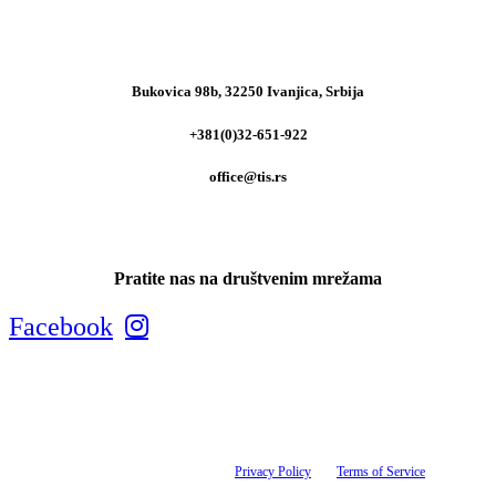
Bukovica 98b, 32250 Ivanjica, Srbija
+381(0)32-651-922
office@tis.rs
Pratite nas na društvenim mrežama
Facebook
Tis maksimalno koristi sve svoje resurse kako bi svi artikli na ovom sajtu bili prikazani sa
ispravnim nazivima, specifikacijama i fotografijama. Ipak, ne možemo garantovati da su sve
navedene informacije i fotografije artikala na ovom sajtu u potpunosti ispravne. This site is
protected by reCAPTCHA and the Google
Privacy Policy
and
Terms of Service
apply.