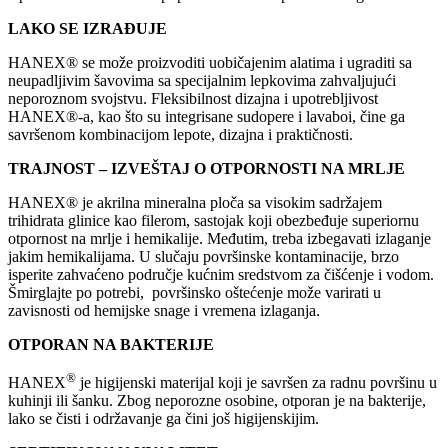
LAKO SE IZRAĐUJE
HANEX® se može proizvoditi uobičajenim alatima i ugraditi sa
neupadljivim šavovima sa specijalnim lepkovima zahvaljujući
neporoznom svojstvu. Fleksibilnost dizajna i upotrebljivost
HANEX®-a, kao što su integrisane sudopere i lavaboi, čine ga
savršenom kombinacijom lepote, dizajna i praktičnosti.
TRAJNOST – IZVEŠTAJ O OTPORNOSTI NA MRLJE
HANEX® je akrilna mineralna ploča sa visokim sadržajem
trihidrata glinice kao filerom, sastojak koji obezbeđuje superiornu
otpornost na mrlje i hemikalije. Međutim, treba izbegavati izlaganje
jakim hemikalijama. U slučaju površinske kontaminacije, brzo
isperite zahvaćeno područje kućnim sredstvom za čišćenje i vodom.
Šmirglajte po potrebi, površinsko oštećenje može varirati u
zavisnosti od hemijske snage i vremena izlaganja.
OTPORAN NA BAKTERIJE
®
HANEX
je higijenski materijal koji je savršen za radnu površinu u
kuhinji ili šanku. Zbog neporozne osobine, otporan je na bakterije,
lako se čisti i održavanje ga čini još higijenskijim.