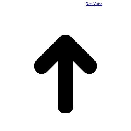
© 1993-2025 Tis d.o.o. | Sva prava zadržana. | Designed by
Next Vision