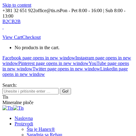
Skip to content
+381 32 651 922
office@tis.rs
Pon - Pet 8:00 - 16:00 | Sub 8:00 -
13:00
B2C
B2B
View Cart
Checkout
No products in the cart.
Facebook page opens in new window
Instagram page opens in new
window
Pinterest page opens in new window
YouTube page opens
in new window
Twitter page opens in new window
Linkedin page
opens in new window
Search:
Tis
Mineralne ploče
Naslovna
Proizvodi
Šta je Hanex®
Saradnja sa Rehau