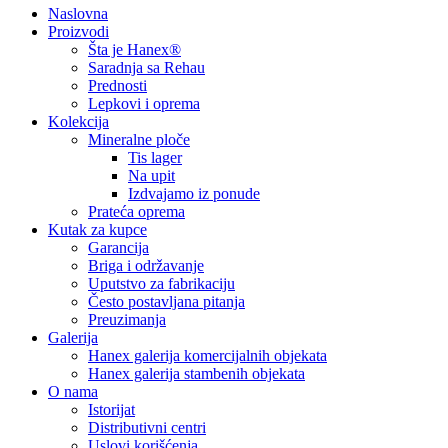
Naslovna
Proizvodi
Šta je Hanex®
Saradnja sa Rehau
Prednosti
Lepkovi i oprema
Kolekcija
Mineralne ploče
Tis lager
Na upit
Izdvajamo iz ponude
Prateća oprema
Kutak za kupce
Garancija
Briga i održavanje
Uputstvo za fabrikaciju
Često postavljana pitanja
Preuzimanja
Galerija
Hanex galerija komercijalnih objekata
Hanex galerija stambenih objekata
O nama
Istorijat
Distributivni centri
Uslovi korišćenja