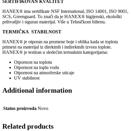
SERTIFIKOVAN KVALITET
HANEX® ima sertifikate NSF International, ISO 14001, ISO 9001,
SCS, Greenguard. To znači da je HANEX® higijenski, ekološki
prihvatljiv i siguran materijal. Više u Tehničkom biltenu.
TERMIČKA STABILNOST
HANEX® je otporan na promene boje i oblika kada se toplota
primeni na materijal iz direktnih i indirektnih izvora toplote.
HANEX® je testiran u sledećim termalnim kategorijama:
Otpornost na toplotu
Otpornost na toplu vodu
Otpornost na atmosferske uticaje
UV stabilnost
Additional information
Status proizvoda
Novo
Related products