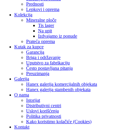
Prednosti
Lepkovi i oprema
Kolekcija
Mineralne ploče
Tis lager
Na upit
Izdvajamo iz ponude
Prateća oprema
Kutak za kupce
Garancija
Briga i održavanje
Uputstvo za fabrikaciju
Često postavljana pitanja
Preuzimanja
Galerija
Hanex galerija komercijalnih objekata
Hanex galerija stambenih objekata
O nama
Istorijat
Distributivni centri
Uslovi korišćenja
Politika privatnosti
Kako koristimo kolačiće (Cookies)
Kontakt