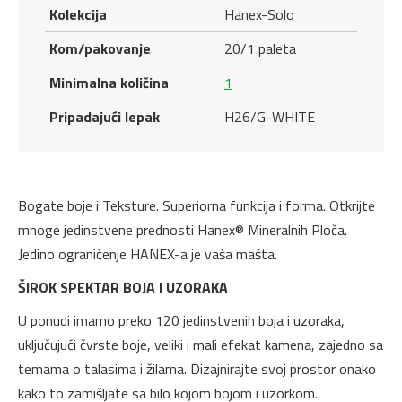
Kolekcija
Hanex-Solo
Kom/pakovanje
20/1 paleta
Minimalna količina
1
Pripadajući lepak
H26/G-WHITE
Bogate boje i Teksture. Superiorna funkcija i forma. Otkrijte
mnoge jedinstvene prednosti Hanex® Mineralnih Ploča.
Jedino ograničenje HANEX-a je vaša mašta.
ŠIROK SPEKTAR BOJA I UZORAKA
U ponudi imamo preko 120 jedinstvenih boja i uzoraka,
uključujući čvrste boje, veliki i mali efekat kamena, zajedno sa
temama o talasima i žilama. Dizajnirajte svoj prostor onako
kako to zamišljate sa bilo kojom bojom i uzorkom.