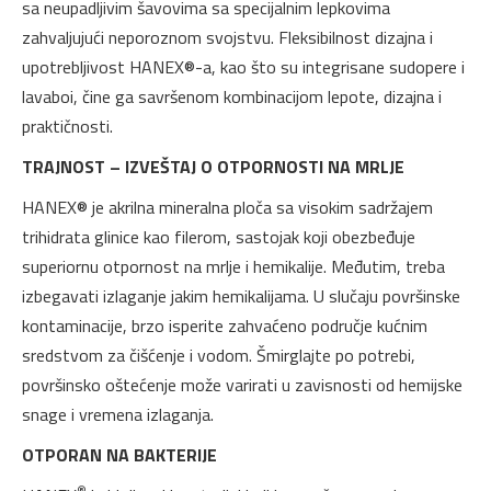
sa neupadljivim šavovima sa specijalnim lepkovima
zahvaljujući neporoznom svojstvu. Fleksibilnost dizajna i
upotrebljivost HANEX®-a, kao što su integrisane sudopere i
lavaboi, čine ga savršenom kombinacijom lepote, dizajna i
praktičnosti.
TRAJNOST – IZVEŠTAJ O OTPORNOSTI NA MRLJE
HANEX® je akrilna mineralna ploča sa visokim sadržajem
trihidrata glinice kao filerom, sastojak koji obezbeđuje
superiornu otpornost na mrlje i hemikalije. Međutim, treba
izbegavati izlaganje jakim hemikalijama. U slučaju površinske
kontaminacije, brzo isperite zahvaćeno područje kućnim
sredstvom za čišćenje i vodom. Šmirglajte po potrebi,
površinsko oštećenje može varirati u zavisnosti od hemijske
snage i vremena izlaganja.
OTPORAN NA BAKTERIJE
®