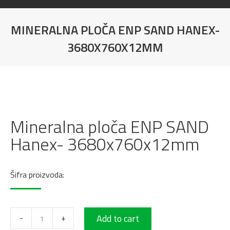
MINERALNA PLOČA ENP SAND HANEX-
3680X760X12MM
You are here:
Mineralna ploča ENP SAND
Hanex- 3680x760x12mm
Šifra proizvoda:
Mineralna
-
+
Add to cart
ploča