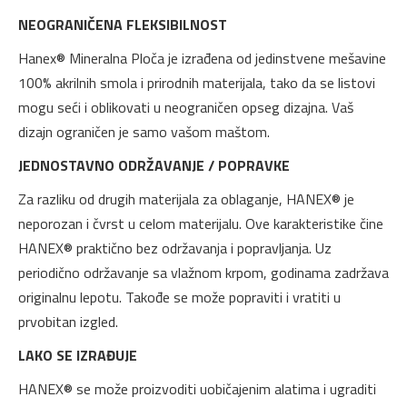
NEOGRANIČENA FLEKSIBILNOST
Hanex® Mineralna Ploča je izrađena od jedinstvene mešavine
100% akrilnih smola i prirodnih materijala, tako da se listovi
mogu seći i oblikovati u neograničen opseg dizajna. Vaš
dizajn ograničen je samo vašom maštom.
JEDNOSTAVNO ODRŽAVANJE / POPRAVKE
Za razliku od drugih materijala za oblaganje, HANEX® je
neporozan i čvrst u celom materijalu. Ove karakteristike čine
HANEX® praktično bez održavanja i popravljanja. Uz
periodično održavanje sa vlažnom krpom, godinama zadržava
originalnu lepotu. Takođe se može popraviti i vratiti u
prvobitan izgled.
LAKO SE IZRAĐUJE
HANEX® se može proizvoditi uobičajenim alatima i ugraditi