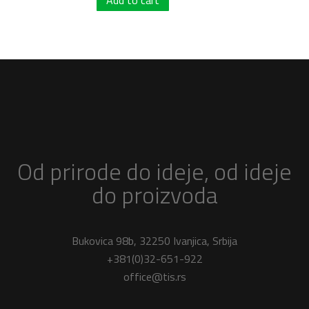
Add to cart
Od prirode do ideje, od ideje
do proizvoda
Bukovica 98b, 32250 Ivanjica, Srbija
+381(0)32-651-922
office@tis.rs