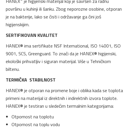
HANEX
je higijenski materijal koji je savršen za radnu
površinu u kuhinji ili šanku. Zbog neporozne osobine, otporan
je na bakterije, lako se čisti i održavanje ga čini još
higijenskijim.
SERTIFIKOVAN KVALITET
HANEX® ima sertifikate NSF International, ISO 14001, ISO
9001, SCS, Greenguard. To znači da je HANEX® higijenski,
ekološki prihvatljiv i siguran materijal. Više u Tehničkom
biltenu.
TERMIČKA STABILNOST
HANEX® je otporan na promene boje i oblika kada se toplota
primeni na materijal iz direktnih i indirektnih izvora toplote.
HANEX® je testiran u sledećim termalnim kategorijama:
Otpornost na toplotu
Otpornost na toplu vodu